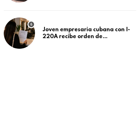
Beach
Joven empresaria cubana con I-
220A recibe orden de
deportación: “Todavía no me
puedo creer esta noticia”