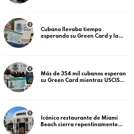
audiencia clave
Cubano llevaba tiempo
esperando su Green Card y la
obtuvo en 20 días tras Writ of
Mandamus
Más de 354 mil cubanos esperan
su Green Card mientras USCIS
acumula 1.5 millones de
residencias pendientes
Icónico restaurante de Miami
Beach cierra repentinamente
después de 15 años en South