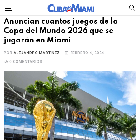
Skip
to
Anuncian cuantos juegos de la
content
Copa del Mundo 2026 que se
jugarán en Miami
POR
ALEJANDRO MARTINEZ
FEBRERO 4, 2024
0
COMENTARIOS