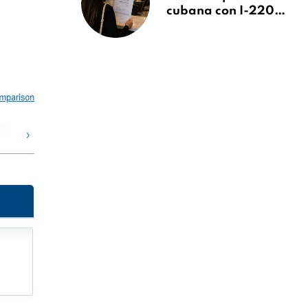
cubana con I-220A
recibe orden de
deportación:
“Todavía no me
puedo creer esta
noticia”