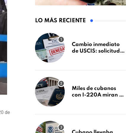
LO MÁS RECIENTE
Cambio inmediato
de USCIS: solicitudes
de inmigración
podrán ser negadas
sin previo aviso
Miles de cubanos
con I-220A miran al
26 de agosto: esto es
lo que podría
20 de
decidirse en una
audiencia clave
Cubano llevaba