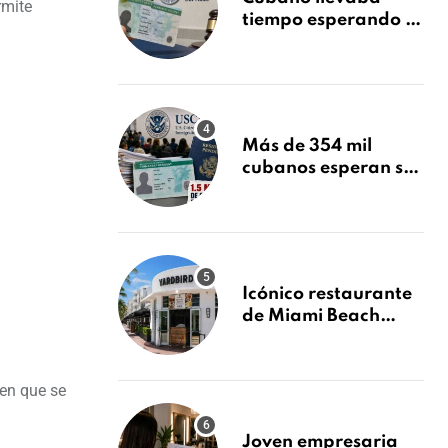
rmite
tiempo esperando su
Green Card y la
obtuvo en 20 días
tras Writ of
Mandamus
Más de 354 mil
cubanos esperan su
Green Card mientras
USCIS acumula 1.5
millones de
residencias
pendientes
Icónico restaurante
de Miami Beach
cierra
repentinamente
después de 15 años
 en que se
en South Beach
Joven empresaria