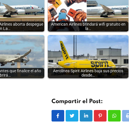
Airlines aborta despegue
American Airlines brindará wifi gratuito en
n La…
la…
ntes que finalice el año
Aerolínea Spirit Airlines baja sus precios
brirá…
desde…
Compartir el Post:
LinkedIn
Pinterest
Whats