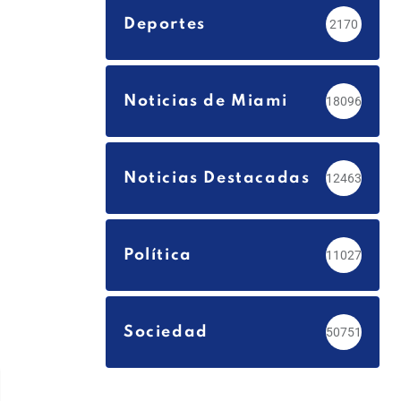
Deportes
2170
Noticias de Miami
18096
Noticias Destacadas
12463
Política
11027
Sociedad
50751