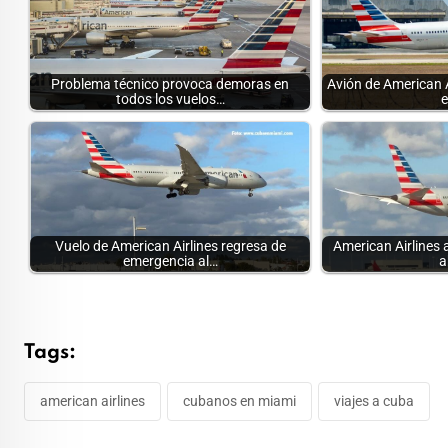
Problema técnico provoca demoras en
Avión de American 
todos los vuelos…
e
Vuelo de American Airlines regresa de
American Airlines a
emergencia al…
a
Tags:
american airlines
cubanos en miami
viajes a cuba