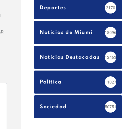
Deportes
2170
EL
AR
Noticias de Miami
18096
Noticias Destacadas
12463
Política
11027
Sociedad
50751