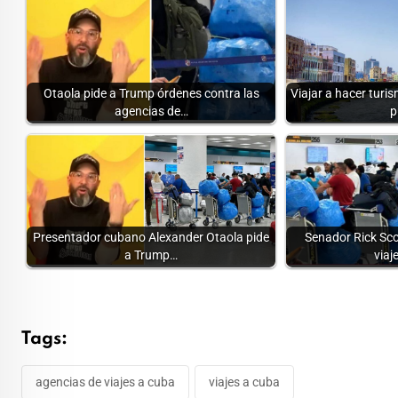
Otaola pide a Trump órdenes contra las
Viajar a hacer tur
agencias de…
p
Presentador cubano Alexander Otaola pide
Senador Rick Scot
a Trump…
viaj
Tags:
agencias de viajes a cuba
viajes a cuba