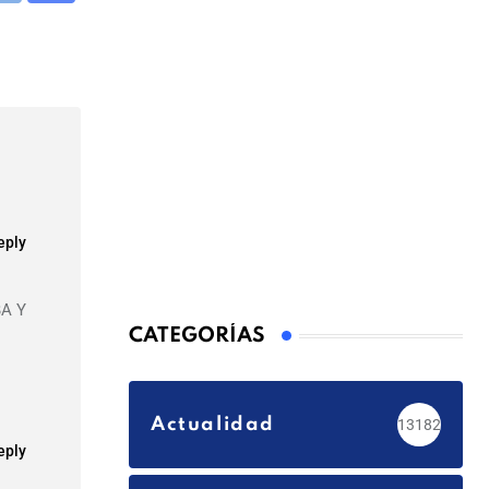
via
Email
eply
A Y
CATEGORÍAS
Actualidad
13182
eply