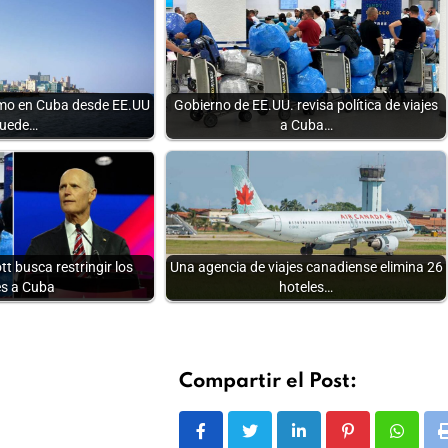
ismo en Cuba desde EE.UU
Gobierno de EE.UU. revisa política de viajes
uede…
a Cuba…
t busca restringir los
Una agencia de viajes canadiense elimina 26
es a Cuba
hoteles…
Compartir el Post:
LinkedIn
Pinterest
Whats