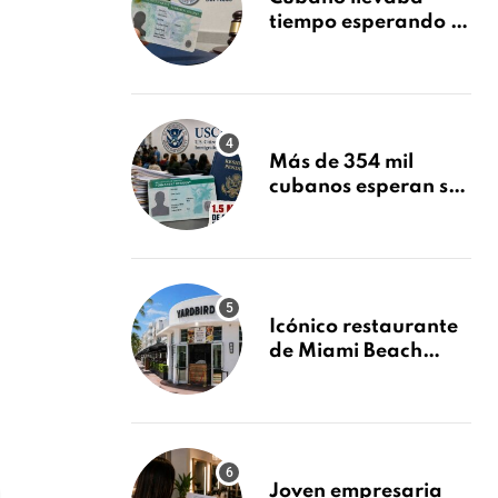
tiempo esperando su
Green Card y la
obtuvo en 20 días
tras Writ of
Mandamus
Más de 354 mil
cubanos esperan su
Green Card mientras
USCIS acumula 1.5
millones de
residencias
pendientes
Icónico restaurante
de Miami Beach
cierra
repentinamente
después de 15 años
en South Beach
Joven empresaria