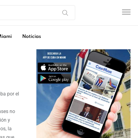
Miami
Noticias
ba por el
nses no
ión y
os, la
las que