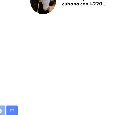
cubana con I-220A
recibe orden de
deportación:
“Todavía no me
puedo creer esta
noticia”
app
Print
Share