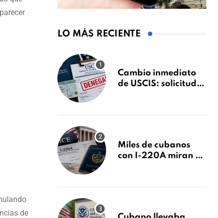
 parecer
LO MÁS RECIENTE
Cambio inmediato
de USCIS: solicitudes
de inmigración
podrán ser negadas
sin previo aviso
Miles de cubanos
con I-220A miran al
26 de agosto: esto es
lo que podría
decidirse en una
audiencia clave
imulando
encias de
Cubano llevaba