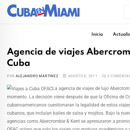
Skip
to
content
Inicio
Actuali
Agencia de viajes Abercrom
Cuba
POR
ALEJANDRO MARTINEZ
AGOSTO 8, 2011
2
COMENTAR
La agencia de viajes de lujo Abercrom
momento. La decisión viene después de que la Oficina de Co
cubanoamericanos cuestionaran la legalidad de estos viaje
cubanos, que incluían bailes de salsa y mojitos. Bajo la nu
agencias como Abercrombie & Kent se apresuraron a promover
OFAC aclaro que solo los viajes con motivos académicos o c