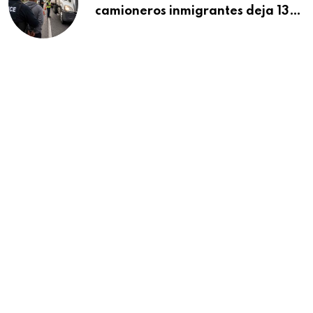
camioneros inmigrantes deja 137
detenidos: ICE intensifica
controles en carreteras de EE.UU.