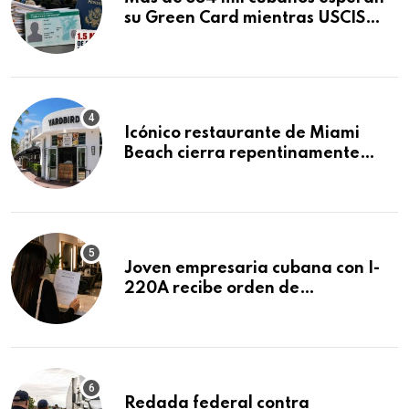
su Green Card mientras USCIS
acumula 1.5 millones de
residencias pendientes
Icónico restaurante de Miami
Beach cierra repentinamente
después de 15 años en South
Beach
Joven empresaria cubana con I-
220A recibe orden de
deportación: “Todavía no me
puedo creer esta noticia”
Redada federal contra