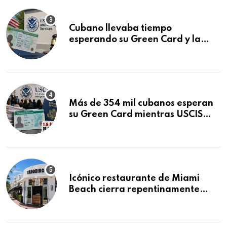
Cubano llevaba tiempo
esperando su Green Card y la
obtuvo en 20 días tras Writ of
Mandamus
Más de 354 mil cubanos esperan
su Green Card mientras USCIS
acumula 1.5 millones de
residencias pendientes
Icónico restaurante de Miami
Beach cierra repentinamente
después de 15 años en South
Beach