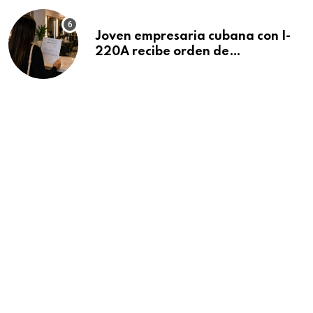
Joven empresaria cubana con I-
220A recibe orden de
deportación: “Todavía no me
puedo creer esta noticia”