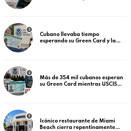
que podría decidirse en una
audiencia clave
Cubano llevaba tiempo
esperando su Green Card y la
obtuvo en 20 días tras Writ of
Mandamus
Más de 354 mil cubanos esperan
su Green Card mientras USCIS
acumula 1.5 millones de
residencias pendientes
Icónico restaurante de Miami
Beach cierra repentinamente