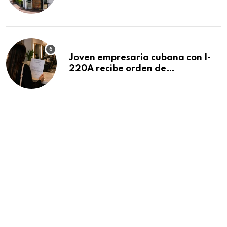
después de 15 años en South
Beach
Joven empresaria cubana con I-
220A recibe orden de
deportación: “Todavía no me
puedo creer esta noticia”