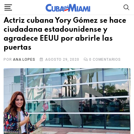
Skip
to
Actriz cubana Yory Gómez se hace
content
ciudadana estadounidense y
agradece EEUU por abrirle las
puertas
POR
ANA LOPES
AGOSTO 29, 2020
0
COMENTARIOS