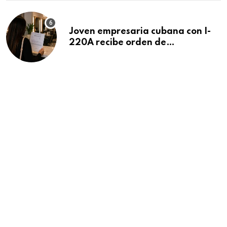
Joven empresaria cubana con I-
220A recibe orden de
deportación: “Todavía no me
puedo creer esta noticia”