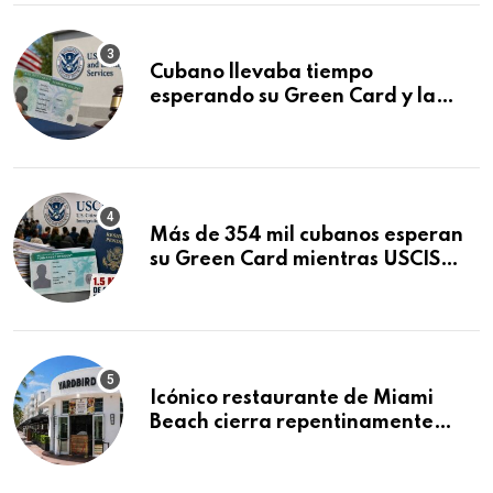
Cubano llevaba tiempo
esperando su Green Card y la
obtuvo en 20 días tras Writ of
Mandamus
Más de 354 mil cubanos esperan
su Green Card mientras USCIS
acumula 1.5 millones de
residencias pendientes
Icónico restaurante de Miami
Beach cierra repentinamente
después de 15 años en South
Beach