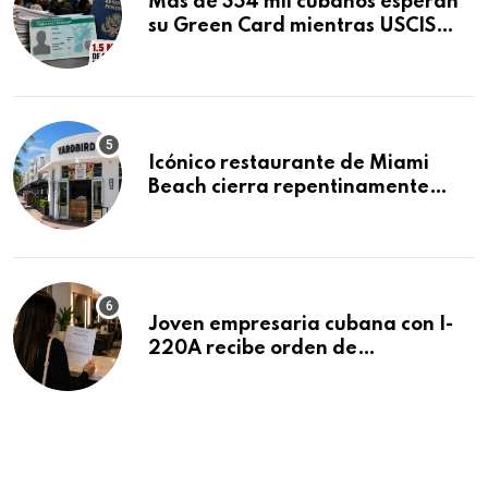
Más de 354 mil cubanos esperan
su Green Card mientras USCIS
acumula 1.5 millones de
residencias pendientes
Icónico restaurante de Miami
Beach cierra repentinamente
después de 15 años en South
Beach
Joven empresaria cubana con I-
220A recibe orden de
deportación: “Todavía no me
puedo creer esta noticia”