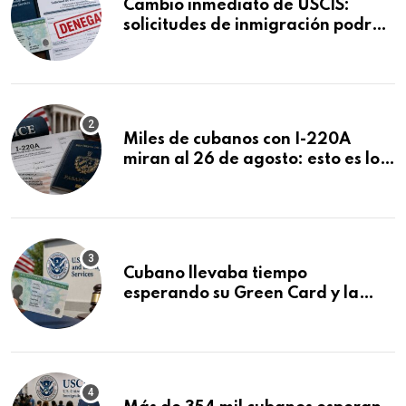
Cambio inmediato de USCIS:
solicitudes de inmigración podrán
ser negadas sin previo aviso
Miles de cubanos con I-220A
miran al 26 de agosto: esto es lo
que podría decidirse en una
audiencia clave
Cubano llevaba tiempo
esperando su Green Card y la
obtuvo en 20 días tras Writ of
Mandamus