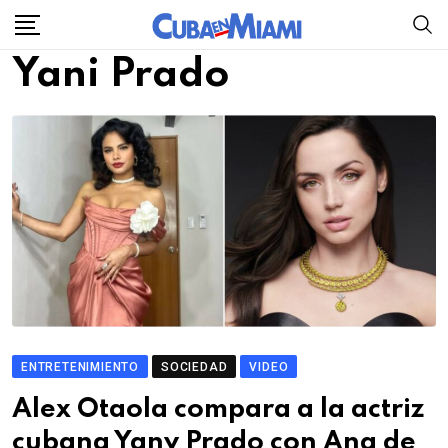
Skip
to
Yani Prado
content
ENTRETENIMIENTO
SOCIEDAD
VIDEO
Alex Otaola compara a la actriz
cubana Yany Prado con Ana de