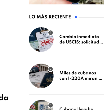
LO MÁS RECIENTE
Cambio inmediato
de USCIS: solicitudes
de inmigración
podrán ser negadas
sin previo aviso
Miles de cubanos
con I-220A miran al
26 de agosto: esto es
lo que podría
decidirse en una
ada
audiencia clave
Cubano llevaba