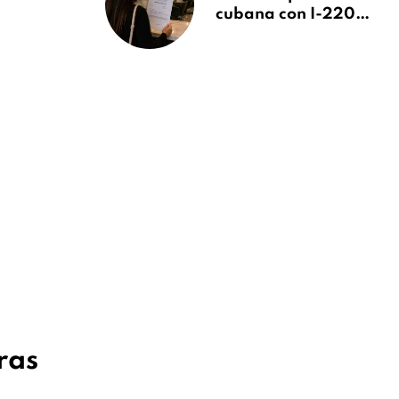
cubana con I-220A
recibe orden de
deportación:
“Todavía no me
puedo creer esta
noticia”
ras