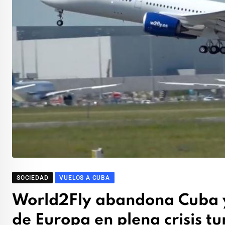
SOCIEDAD
VUELOS A CUBA
World2Fly abandona Cuba y
de Europa en plena crisis tur