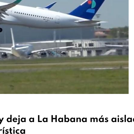
 deja a La Habana más aisl
ística