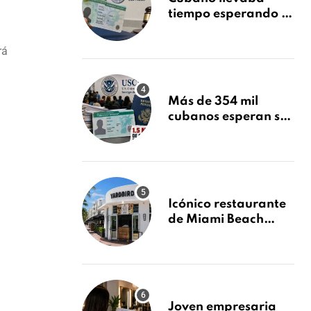
tiempo esperando su
Green Card y la
obtuvo en 20 días
rá
tras Writ of
Mandamus
Más de 354 mil
cubanos esperan su
Green Card mientras
USCIS acumula 1.5
millones de
residencias
pendientes
Icónico restaurante
de Miami Beach
cierra
repentinamente
después de 15 años
en South Beach
Joven empresaria