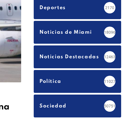
Deportes
2170
Noticias de Miami
18096
Noticias Destacadas
12463
Política
11027
ana
Sociedad
50751