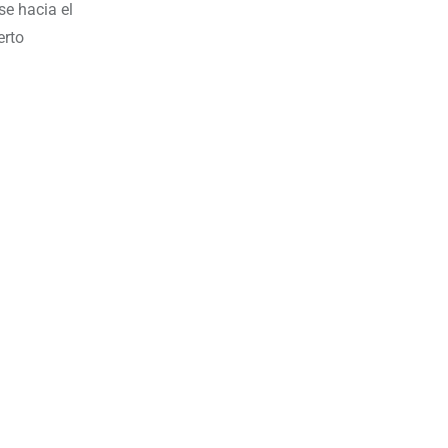
e hacia el
erto