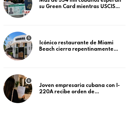
Más de 354 mil cubanos esperan
su Green Card mientras USCIS
acumula 1.5 millones de
residencias pendientes
Icónico restaurante de Miami
Beach cierra repentinamente
después de 15 años en South
Beach
Joven empresaria cubana con I-
220A recibe orden de
deportación: “Todavía no me
puedo creer esta noticia”