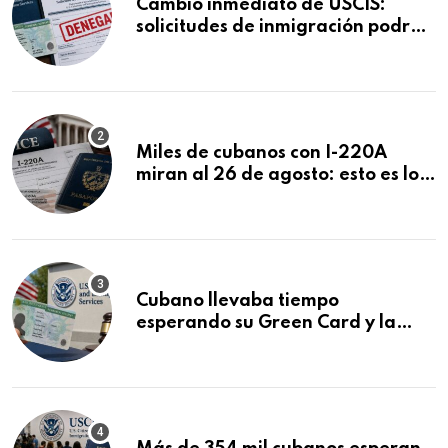
Cambio inmediato de USCIS:
solicitudes de inmigración podrán
ser negadas sin previo aviso
Miles de cubanos con I-220A
miran al 26 de agosto: esto es lo
que podría decidirse en una
audiencia clave
Cubano llevaba tiempo
esperando su Green Card y la
obtuvo en 20 días tras Writ of
Mandamus