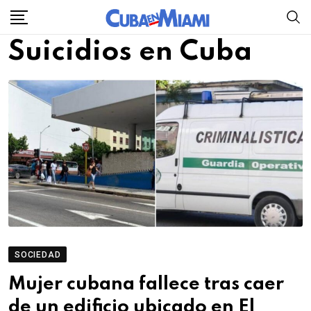
Skip
to
Suicidios en Cuba
content
SOCIEDAD
Mujer cubana fallece tras caer
de un edificio ubicado en El