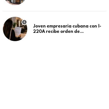
después de 15 años en South
Beach
Joven empresaria cubana con I-
220A recibe orden de
deportación: “Todavía no me
puedo creer esta noticia”