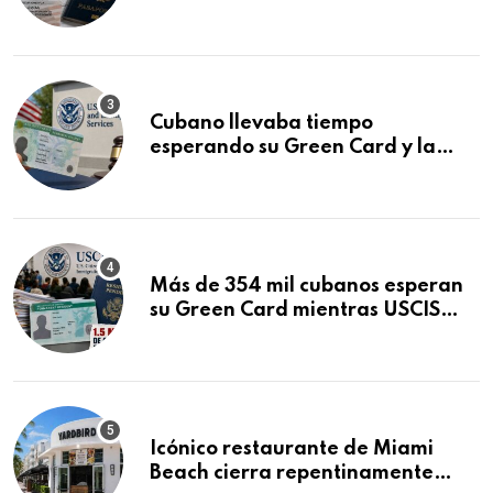
que podría decidirse en una
audiencia clave
Cubano llevaba tiempo
esperando su Green Card y la
obtuvo en 20 días tras Writ of
Mandamus
Más de 354 mil cubanos esperan
su Green Card mientras USCIS
acumula 1.5 millones de
residencias pendientes
Icónico restaurante de Miami
Beach cierra repentinamente