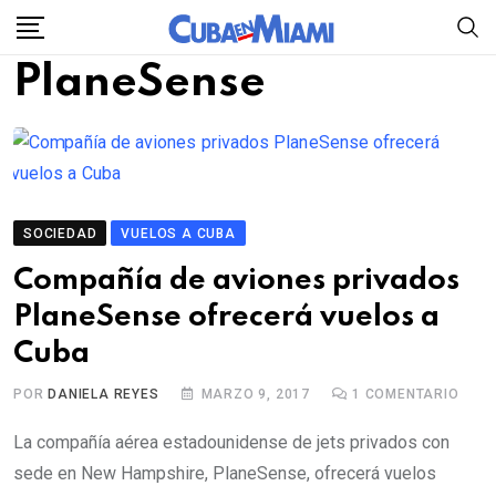
Skip
to
PlaneSense
content
SOCIEDAD
VUELOS A CUBA
Compañía de aviones privados
PlaneSense ofrecerá vuelos a
Cuba
POR
DANIELA REYES
MARZO 9, 2017
1
COMENTARIO
La compañía aérea estadounidense de jets privados con
sede en New Hampshire, PlaneSense, ofrecerá vuelos