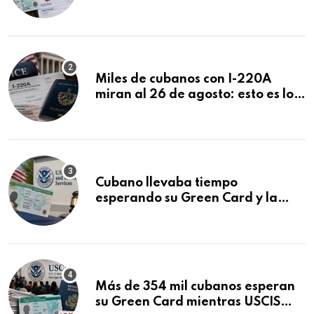
ser negadas sin previo aviso
Miles de cubanos con I-220A
miran al 26 de agosto: esto es lo
que podría decidirse en una
audiencia clave
Cubano llevaba tiempo
esperando su Green Card y la
obtuvo en 20 días tras Writ of
Mandamus
Más de 354 mil cubanos esperan
su Green Card mientras USCIS