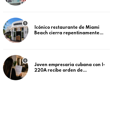
acumula 1.5 millones de
residencias pendientes
Icónico restaurante de Miami
Beach cierra repentinamente
después de 15 años en South
Beach
Joven empresaria cubana con I-
220A recibe orden de
deportación: “Todavía no me
puedo creer esta noticia”