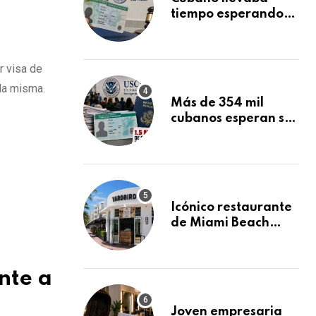
tiempo esperando
su Green Card y la
obtuvo en 20 días
tras Writ of
r visa de
Mandamus
 la misma.
Más de 354 mil
cubanos esperan su
Green Card
mientras USCIS
acumula 1.5 millones
de residencias
pendientes
Icónico restaurante
de Miami Beach
cierra
repentinamente
después de 15 años
nte a
en South Beach
Joven empresaria