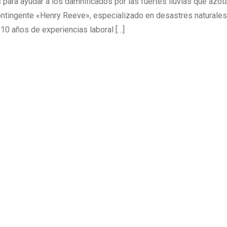
ara ayudar a los damnificados por las fuertes lluvias que azota
ontingente «Henry Reeve», especializado en desastres naturales
0 años de experiencias laboral […]