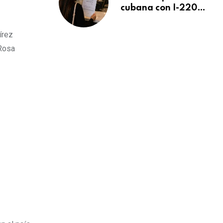
cubana con I-220A
recibe orden de
deportación:
írez
“Todavía no me
 Rosa
puedo creer esta
noticia”