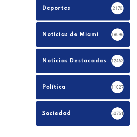
Deportes
2170
Noticias de Miami
18096
Noticias Destacadas
12463
Política
11027
Sociedad
50751