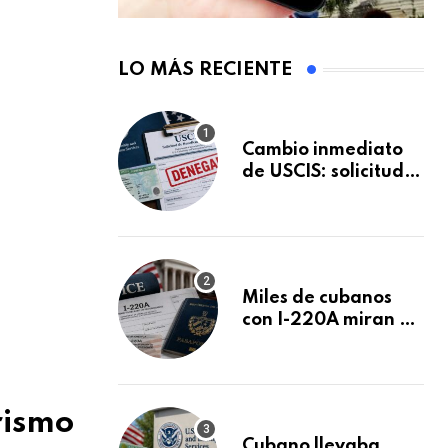
LO MÁS RECIENTE
Cambio inmediato
de USCIS: solicitudes
de inmigración
podrán ser negadas
sin previo aviso
Miles de cubanos
con I-220A miran al
26 de agosto: esto
es lo que podría
decidirse en una
audiencia clave
rismo
Cubano llevaba