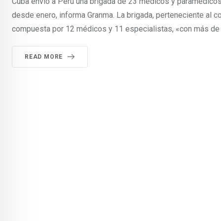
Cuba envío a Perú una brigada de 23 médicos y paramédicos p
desde enero, informa Granma. La brigada, perteneciente al c
compuesta por 12 médicos y 11 especialistas, «con más de 1
READ MORE