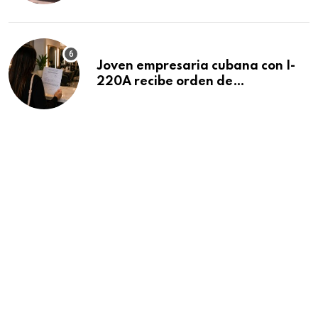
Beach
Joven empresaria cubana con I-
220A recibe orden de
deportación: “Todavía no me
puedo creer esta noticia”