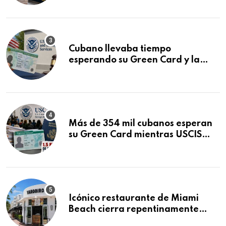
audiencia clave
Cubano llevaba tiempo
esperando su Green Card y la
obtuvo en 20 días tras Writ of
Mandamus
Más de 354 mil cubanos esperan
su Green Card mientras USCIS
acumula 1.5 millones de
residencias pendientes
Icónico restaurante de Miami
Beach cierra repentinamente
después de 15 años en South