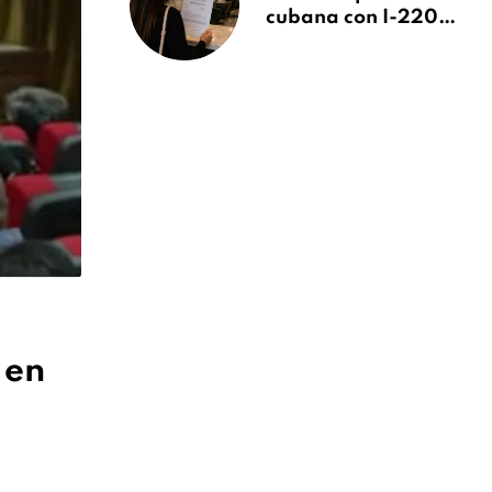
cubana con I-220A
recibe orden de
deportación:
“Todavía no me
puedo creer esta
noticia”
 en