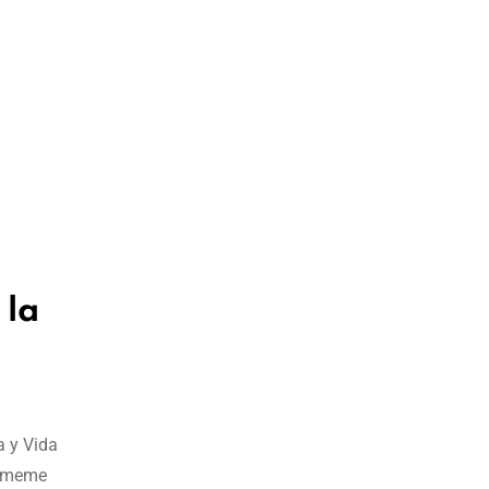
 la
a y Vida
n meme