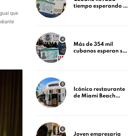
tiempo esperando su
Green Card y la
igual que
obtuvo en 20 días
ediante
tras Writ of
Mandamus
Más de 354 mil
cubanos esperan su
Green Card mientras
USCIS acumula 1.5
millones de
residencias
pendientes
Icónico restaurante
de Miami Beach
cierra
repentinamente
después de 15 años
en South Beach
Joven empresaria