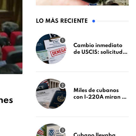
LO MÁS RECIENTE
Cambio inmediato
de USCIS: solicitudes
de inmigración
podrán ser negadas
sin previo aviso
Miles de cubanos
con I-220A miran al
nes
26 de agosto: esto es
lo que podría
decidirse en una
audiencia clave
Cubano llevaba