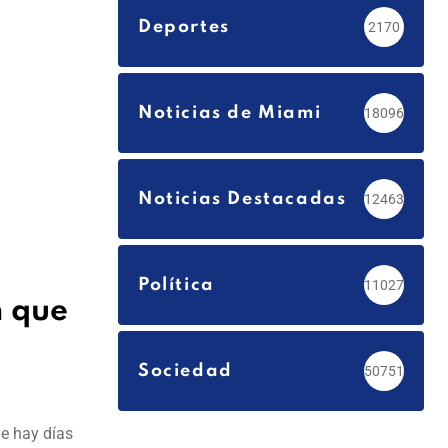
Deportes
2170
Noticias de Miami
18096
Noticias Destacadas
12463
Política
11027
n que
Sociedad
50751
ue hay días