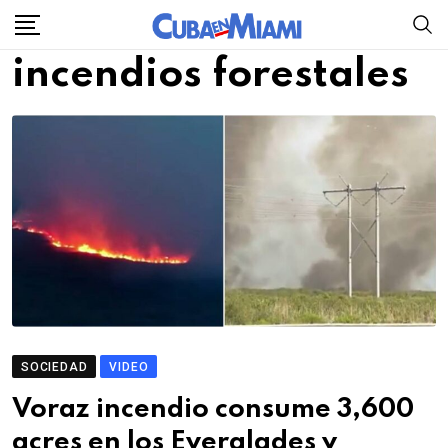
Skip
to
incendios forestales
content
SOCIEDAD
VIDEO
Voraz incendio consume 3,600
acres en los Everglades y