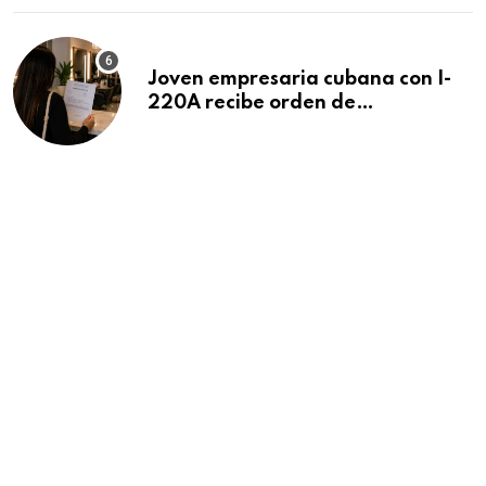
Joven empresaria cubana con I-
220A recibe orden de
deportación: “Todavía no me
puedo creer esta noticia”