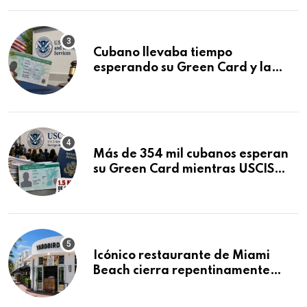
Cubano llevaba tiempo
esperando su Green Card y la
obtuvo en 20 días tras Writ of
Mandamus
Más de 354 mil cubanos esperan
su Green Card mientras USCIS
acumula 1.5 millones de
residencias pendientes
Icónico restaurante de Miami
Beach cierra repentinamente
después de 15 años en South
Beach