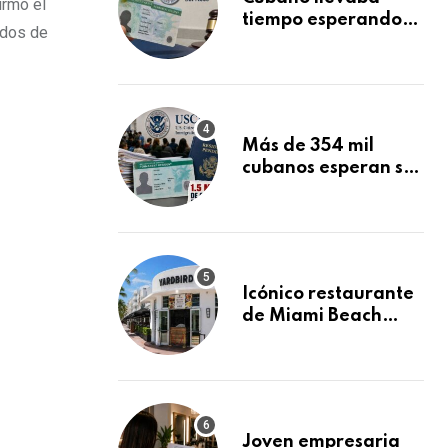
irmó el
tiempo esperando
idos de
su Green Card y la
obtuvo en 20 días
tras Writ of
Mandamus
Más de 354 mil
cubanos esperan su
Green Card
mientras USCIS
acumula 1.5 millones
de residencias
pendientes
Icónico restaurante
de Miami Beach
cierra
repentinamente
después de 15 años
en South Beach
Joven empresaria