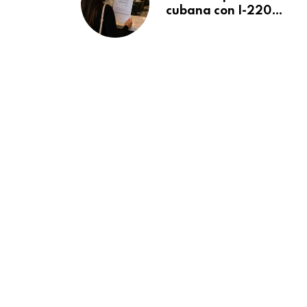
cubana con I-220A
recibe orden de
deportación:
“Todavía no me
puedo creer esta
noticia”