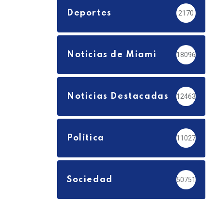
Deportes
2170
Noticias de Miami
18096
Noticias Destacadas
12463
Política
11027
Sociedad
50751