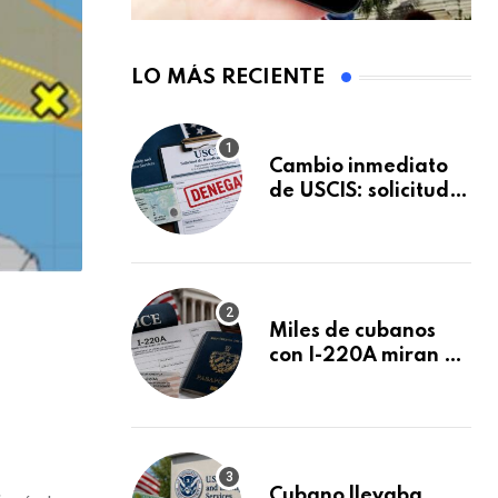
LO MÁS RECIENTE
Cambio inmediato
de USCIS: solicitudes
de inmigración
podrán ser negadas
sin previo aviso
Miles de cubanos
con I-220A miran al
26 de agosto: esto
es lo que podría
decidirse en una
audiencia clave
Cubano llevaba