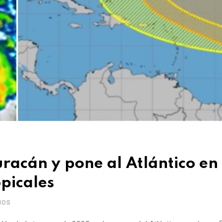
uracán y pone al Atlántico en
opicales
IOS