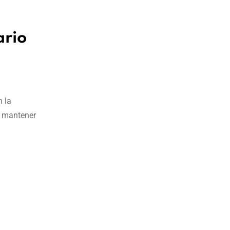
ario
 la
e mantener