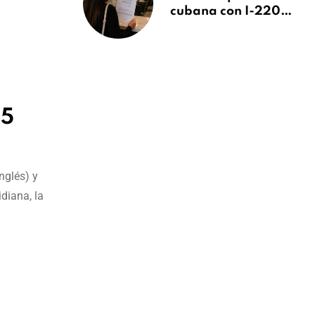
cubana con I-220A
recibe orden de
deportación:
“Todavía no me
puedo creer esta
noticia”
25
nglés) y
diana, la