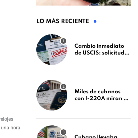
LO MÁS RECIENTE
Cambio inmediato
de USCIS: solicitudes
de inmigración
podrán ser negadas
sin previo aviso
Miles de cubanos
con I-220A miran al
26 de agosto: esto es
lo que podría
relojes
decidirse en una
audiencia clave
r una hora
Cubano llevaba