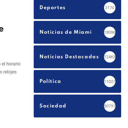
Deportes
2170
e
Noticias de Miami
18096
Noticias Destacadas
12463
 el horario
 relojes
Política
11027
Sociedad
50751