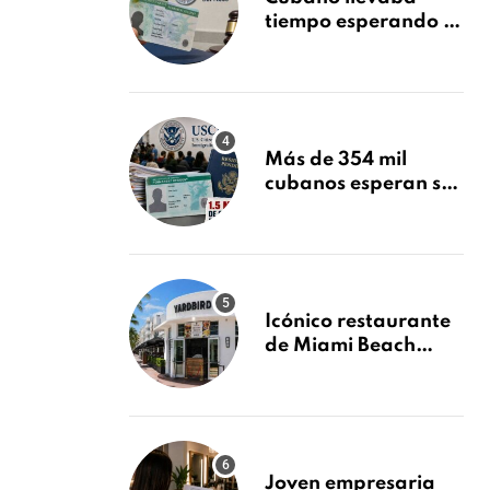
tiempo esperando su
Green Card y la
obtuvo en 20 días
tras Writ of
Mandamus
Más de 354 mil
cubanos esperan su
Green Card mientras
USCIS acumula 1.5
millones de
residencias
pendientes
Icónico restaurante
de Miami Beach
cierra
repentinamente
después de 15 años
en South Beach
Joven empresaria