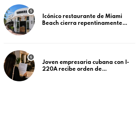
Icónico restaurante de Miami
Beach cierra repentinamente
después de 15 años en South
Beach
Joven empresaria cubana con I-
220A recibe orden de
deportación: “Todavía no me
puedo creer esta noticia”