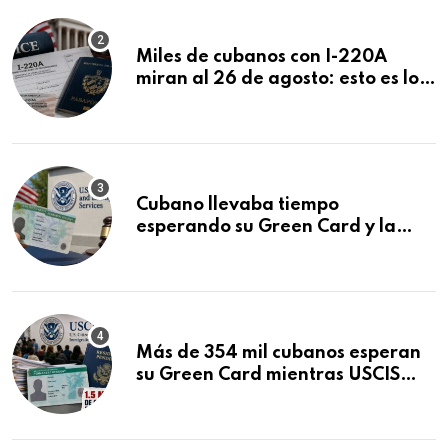
Miles de cubanos con I-220A
miran al 26 de agosto: esto es lo
que podría decidirse en una
audiencia clave
Cubano llevaba tiempo
esperando su Green Card y la
obtuvo en 20 días tras Writ of
Mandamus
Más de 354 mil cubanos esperan
su Green Card mientras USCIS
acumula 1.5 millones de
residencias pendientes