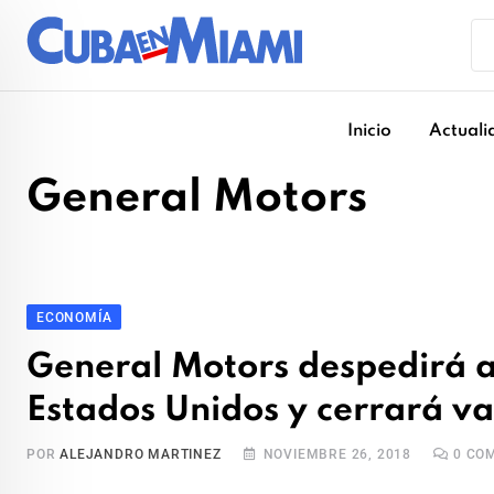
Skip
to
content
Inicio
Actuali
General Motors
ECONOMÍA
General Motors despedirá a
Estados Unidos y cerrará va
POR
ALEJANDRO MARTINEZ
NOVIEMBRE 26, 2018
0
COM