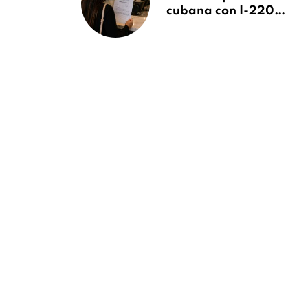
cubana con I-220A
recibe orden de
deportación:
“Todavía no me
puedo creer esta
noticia”