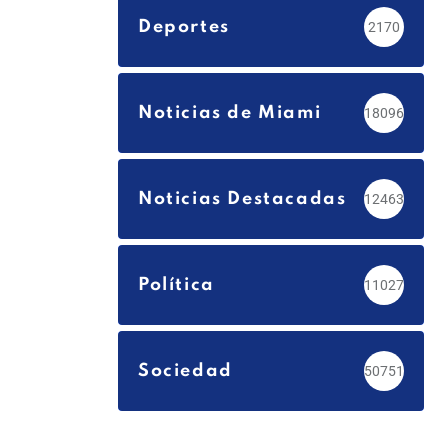
Deportes
2170
Noticias de Miami
18096
Noticias Destacadas
12463
Política
11027
Sociedad
50751