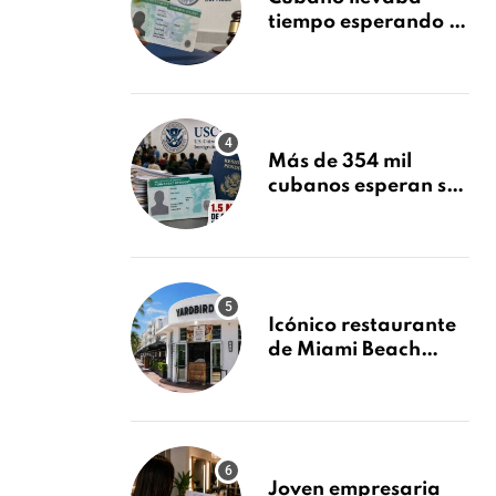
tiempo esperando su
Green Card y la
obtuvo en 20 días
tras Writ of
Mandamus
Más de 354 mil
cubanos esperan su
Green Card mientras
USCIS acumula 1.5
millones de
residencias
pendientes
Icónico restaurante
de Miami Beach
cierra
repentinamente
después de 15 años
en South Beach
Joven empresaria