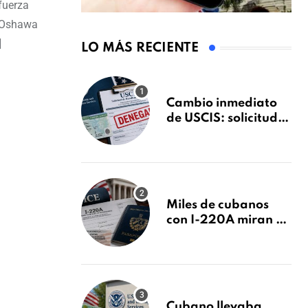
fuerza
a Oshawa
]
LO MÁS RECIENTE
Cambio inmediato
de USCIS: solicitudes
de inmigración
podrán ser negadas
sin previo aviso
Miles de cubanos
con I-220A miran al
26 de agosto: esto es
lo que podría
decidirse en una
audiencia clave
Cubano llevaba