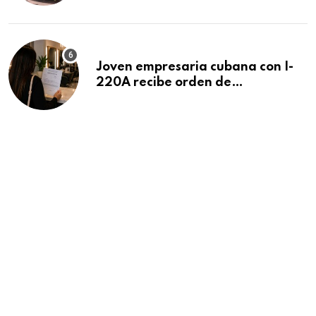
Beach
Joven empresaria cubana con I-
220A recibe orden de
deportación: “Todavía no me
puedo creer esta noticia”