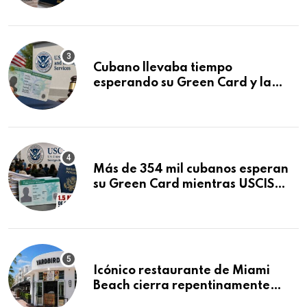
audiencia clave
Cubano llevaba tiempo
esperando su Green Card y la
obtuvo en 20 días tras Writ of
Mandamus
Más de 354 mil cubanos esperan
su Green Card mientras USCIS
acumula 1.5 millones de
residencias pendientes
Icónico restaurante de Miami
Beach cierra repentinamente
después de 15 años en South