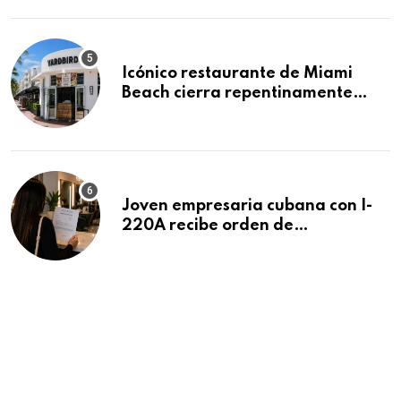
residencias pendientes
Icónico restaurante de Miami
Beach cierra repentinamente
después de 15 años en South
Beach
Joven empresaria cubana con I-
220A recibe orden de
deportación: “Todavía no me
puedo creer esta noticia”