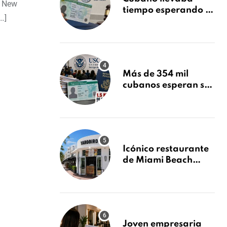
i New
tiempo esperando su
…]
Green Card y la
obtuvo en 20 días
tras Writ of
Mandamus
Más de 354 mil
cubanos esperan su
Green Card mientras
USCIS acumula 1.5
millones de
residencias
pendientes
Icónico restaurante
de Miami Beach
cierra
repentinamente
después de 15 años
en South Beach
Joven empresaria