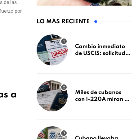
s de las
fuerzo por
LO MÁS RECIENTE
Cambio inmediato
de USCIS: solicitudes
de inmigración
podrán ser negadas
sin previo aviso
Miles de cubanos
as a
con I-220A miran al
26 de agosto: esto es
lo que podría
decidirse en una
audiencia clave
Cubano llevaba