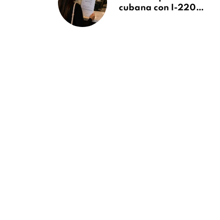
cubana con I-220A
recibe orden de
deportación:
“Todavía no me
puedo creer esta
noticia”