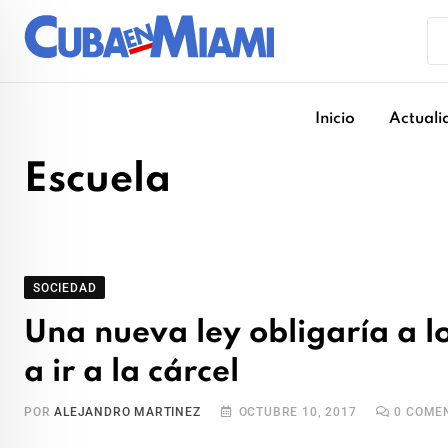
Skip
to
content
Inicio
Actuali
Escuela
SOCIEDAD
Una nueva ley obligaría a l
a ir a la cárcel
POR
ALEJANDRO MARTINEZ
OCTUBRE 10, 2017
0
COMEN