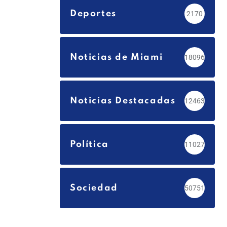
Deportes
2170
Noticias de Miami
18096
Noticias Destacadas
12463
Política
11027
Sociedad
50751