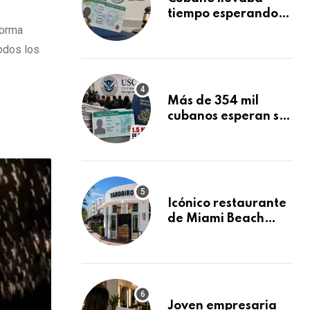
tiempo esperando
su Green Card y la
forma
obtuvo en 20 días
todos los
tras Writ of
Mandamus
Más de 354 mil
cubanos esperan su
Green Card
mientras USCIS
acumula 1.5 millones
de residencias
pendientes
Icónico restaurante
de Miami Beach
cierra
repentinamente
después de 15 años
en South Beach
Joven empresaria