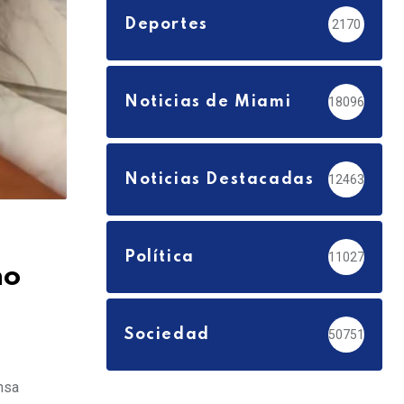
Deportes
2170
Noticias de Miami
18096
Noticias Destacadas
12463
Política
11027
no
Sociedad
50751
nsa