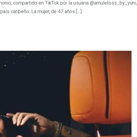
imonio, compartido en TikTok por la usuaria @amuletoss_by_yuni, 
 país caribeño. La mujer, de 47 años […]