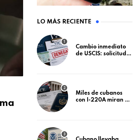
LO MÁS RECIENTE
Cambio inmediato
de USCIS: solicitudes
de inmigración
podrán ser negadas
sin previo aviso
Miles de cubanos
con I-220A miran al
ema
26 de agosto: esto
es lo que podría
decidirse en una
audiencia clave
Cubano llevaba