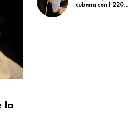
cubana con I-220A
recibe orden de
deportación:
“Todavía no me
puedo creer esta
noticia”
 la