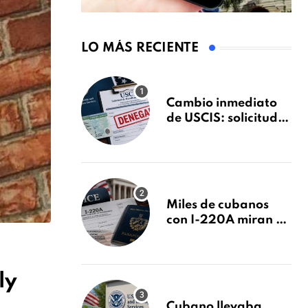
LO MÁS RECIENTE
Cambio inmediato
de USCIS: solicitudes
de inmigración
podrán ser negadas
sin previo aviso
Miles de cubanos
con I-220A miran al
26 de agosto: esto es
lo que podría
decidirse en una
ly
audiencia clave
Cubano llevaba