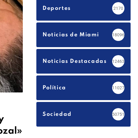
Deportes
2170
Noticias de Miami
18096
Noticias Destacadas
12463
Política
11027
Sociedad
50751
y
ozal»