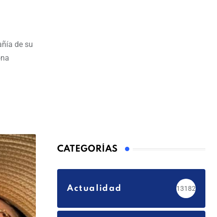
añía de su
ona
CATEGORÍAS
Actualidad
13182