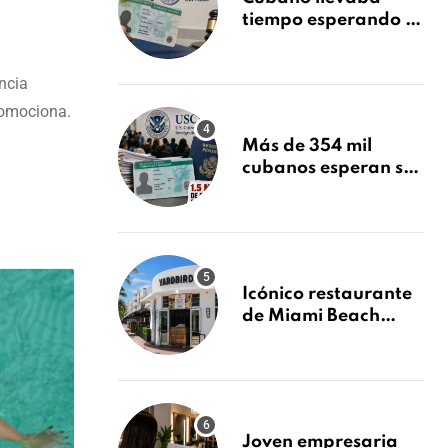
tiempo esperando su
Green Card y la
obtuvo en 20 días
ncia
tras Writ of
Mandamus
promociona.
Más de 354 mil
cubanos esperan su
Green Card mientras
USCIS acumula 1.5
millones de
residencias
pendientes
Icónico restaurante
de Miami Beach
cierra
repentinamente
después de 15 años
en South Beach
Joven empresaria