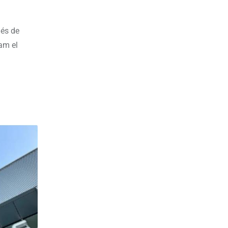
ués de
am el