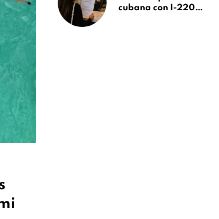
cubana con I-220A
recibe orden de
deportación:
“Todavía no me
puedo creer esta
noticia”
s
mi