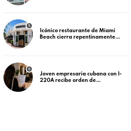
acumula 1.5 millones de
residencias pendientes
Icónico restaurante de Miami
Beach cierra repentinamente
después de 15 años en South
Beach
Joven empresaria cubana con I-
220A recibe orden de
deportación: “Todavía no me
puedo creer esta noticia”