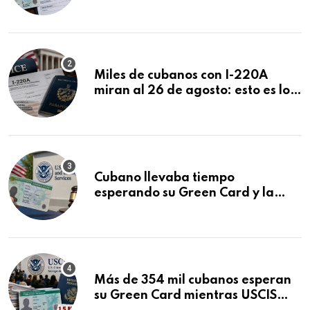
ser negadas sin previo aviso
Miles de cubanos con I-220A
miran al 26 de agosto: esto es lo
que podría decidirse en una
audiencia clave
Cubano llevaba tiempo
esperando su Green Card y la
obtuvo en 20 días tras Writ of
Mandamus
Más de 354 mil cubanos esperan
su Green Card mientras USCIS