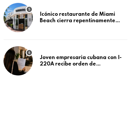
Icónico restaurante de Miami
Beach cierra repentinamente
después de 15 años en South
Beach
Joven empresaria cubana con I-
220A recibe orden de
deportación: “Todavía no me
puedo creer esta noticia”