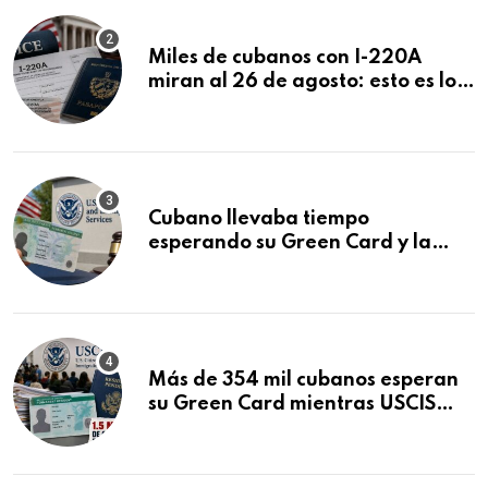
Miles de cubanos con I-220A
miran al 26 de agosto: esto es lo
que podría decidirse en una
audiencia clave
Cubano llevaba tiempo
esperando su Green Card y la
obtuvo en 20 días tras Writ of
Mandamus
Más de 354 mil cubanos esperan
su Green Card mientras USCIS
acumula 1.5 millones de
residencias pendientes