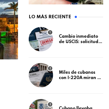
LO MÁS RECIENTE
Cambio inmediato
de USCIS: solicitudes
de inmigración
podrán ser negadas
sin previo aviso
Miles de cubanos
con I-220A miran al
26 de agosto: esto
es lo que podría
decidirse en una
audiencia clave
Cubano llevaba