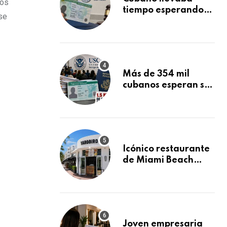
Dos
tiempo esperando
se
su Green Card y la
obtuvo en 20 días
tras Writ of
Mandamus
Más de 354 mil
cubanos esperan su
Green Card
mientras USCIS
acumula 1.5 millones
de residencias
pendientes
Icónico restaurante
de Miami Beach
cierra
repentinamente
después de 15 años
en South Beach
Joven empresaria