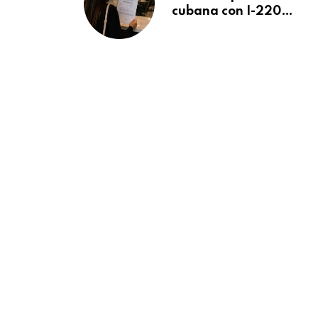
cubana con I-220A
recibe orden de
deportación:
“Todavía no me
puedo creer esta
noticia”