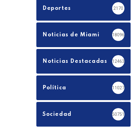
Deportes
2170
Noticias de Miami
18096
Noticias Destacadas
12463
Política
11027
Sociedad
50751