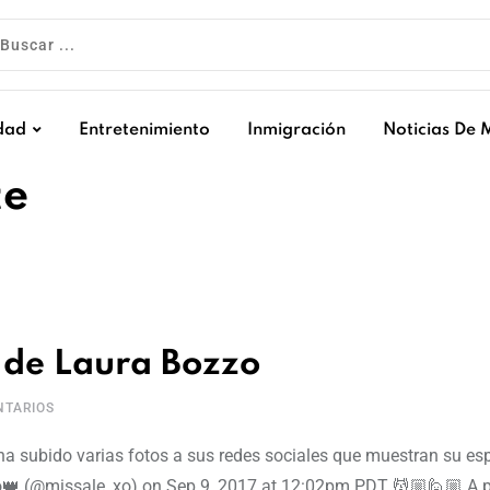
dad
Entretenimiento
Inmigración
Noticias De 
te
a de Laura Bozzo
TARIOS
o ha subido varias fotos a sus redes sociales que muestran su es
zzo👑 (@missale_xo) on Sep 9, 2017 at 12:02pm PDT 💆🏼🙋🏼 A 