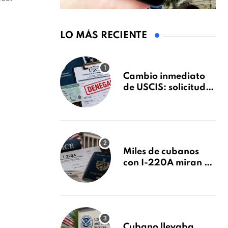
LO MÁS RECIENTE
Cambio inmediato
de USCIS: solicitudes
de inmigración
podrán ser negadas
sin previo aviso
Miles de cubanos
con I-220A miran al
26 de agosto: esto es
lo que podría
decidirse en una
audiencia clave
Cubano llevaba