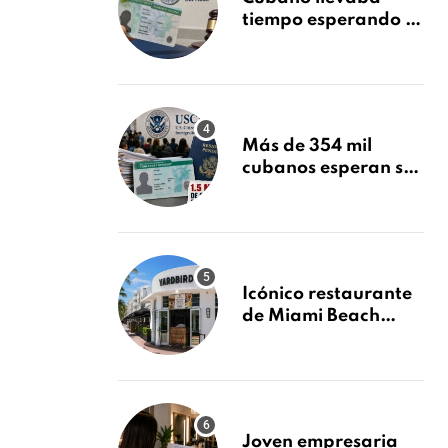
tiempo esperando su
Green Card y la
obtuvo en 20 días
tras Writ of
Mandamus
Más de 354 mil
cubanos esperan su
Green Card mientras
USCIS acumula 1.5
millones de
residencias
pendientes
Icónico restaurante
de Miami Beach
cierra
repentinamente
después de 15 años
en South Beach
Joven empresaria