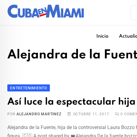
Skip
to
content
Inicio
Actuali
Alejandra de la Fuen
ENTRETENIMIENTO
Así luce la espectacular hij
POR
ALEJANDRO MARTINEZ
OCTUBRE 11, 2017
0
COMEN
Alejandra de la Fuente, hija de la controversial Laura Bozz
figura. 🇨🇴 A post shared by 👑Alejandra De la fuente bo