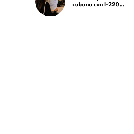
cubana con I-220A
recibe orden de
deportación:
“Todavía no me
puedo creer esta
noticia”