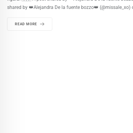
shared by 👑Alejandra De la fuente bozzo👑 (@missale_xo) o
READ MORE