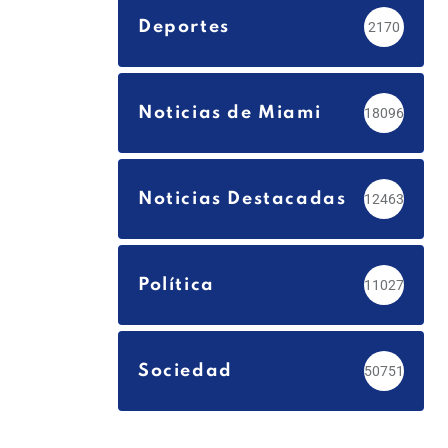
Deportes
2170
Noticias de Miami
18096
Noticias Destacadas
12463
Política
11027
Sociedad
50751