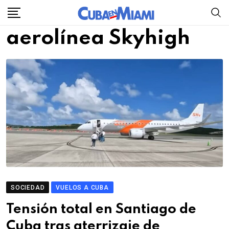
Skip
to
aerolínea Skyhigh
content
SOCIEDAD
VUELOS A CUBA
Tensión total en Santiago de
Cuba tras aterrizaje de