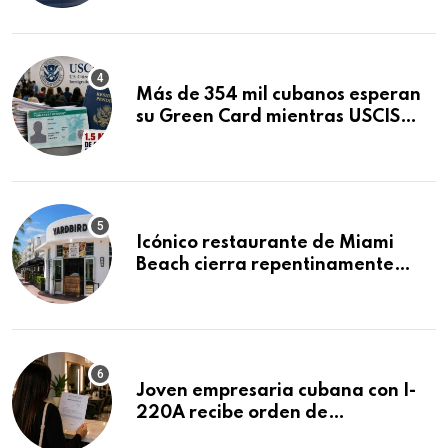
Mandamus
Más de 354 mil cubanos esperan
su Green Card mientras USCIS
acumula 1.5 millones de
residencias pendientes
Icónico restaurante de Miami
Beach cierra repentinamente
después de 15 años en South
Beach
Joven empresaria cubana con I-
220A recibe orden de
deportación: “Todavía no me