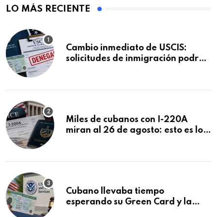
LO MÁS RECIENTE
Cambio inmediato de USCIS:
solicitudes de inmigración podrán
ser negadas sin previo aviso
Miles de cubanos con I-220A
miran al 26 de agosto: esto es lo
que podría decidirse en una
audiencia clave
Cubano llevaba tiempo
esperando su Green Card y la
obtuvo en 20 días tras Writ of