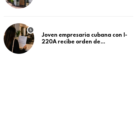
después de 15 años en South
Beach
Joven empresaria cubana con I-
220A recibe orden de
deportación: “Todavía no me
puedo creer esta noticia”