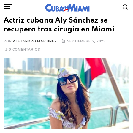
Skip
to
Actriz cubana Aly Sánchez se
content
recupera tras cirugía en Miami
POR
ALEJANDRO MARTINEZ
SEPTIEMBRE 5, 2023
0
COMENTARIOS