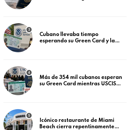
que podría decidirse en una
audiencia clave
Cubano llevaba tiempo
esperando su Green Card y la
obtuvo en 20 días tras Writ of
Mandamus
Más de 354 mil cubanos esperan
su Green Card mientras USCIS
acumula 1.5 millones de
residencias pendientes
Icónico restaurante de Miami
Beach cierra repentinamente