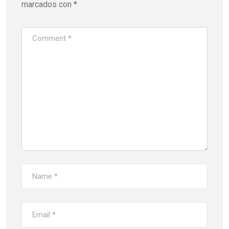
marcados con
*